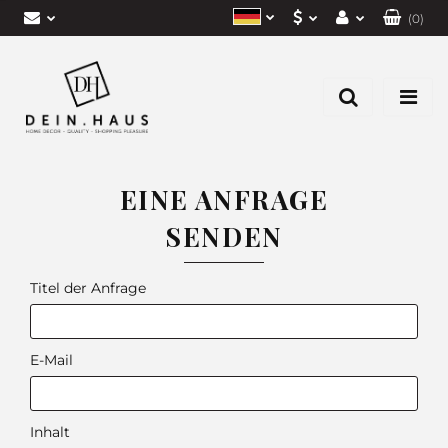
(
0
)
EUR
Einloggen
Polish
CZK
Anmelden
Deutsch
Eine Anfrage senden
PLN
Czech
EINE ANFRAGE
SENDEN
Titel der Anfrage
E-Mail
Inhalt