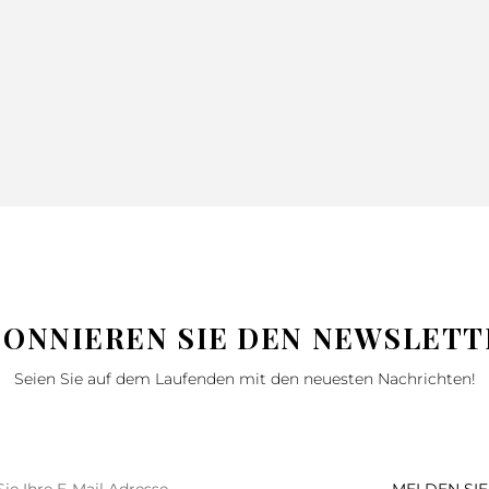
200X220
13.99
18.99
220X240
25.99
34.99
150X200
46.99
62.99
BONNIEREN SIE DEN NEWSLETT
Seien Sie auf dem Laufenden mit den neuesten Nachrichten!