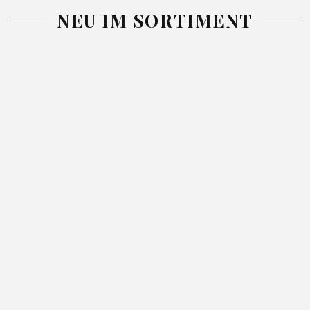
NEU IM SORTIMENT
-26%
-26%
DECKE
TAGESDECKE
TAGESDECK
ADORE
GLORI GRÜN
NINA BLAU
SILBER
52.99
71.99
220X240
220X240
130X170
42.99
57.99
46.99
62.99
SILBER