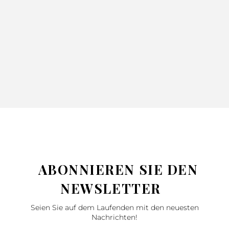
ADORE
GLORI GRÜN
NINA BLAU
SILBER
52.99
71.99
220X240
220X240
130X170
42.99
57.99
46.99
62.99
SILBER
ABONNIEREN SIE DEN
NEWSLETTER
Seien Sie auf dem Laufenden mit den neuesten
Nachrichten!