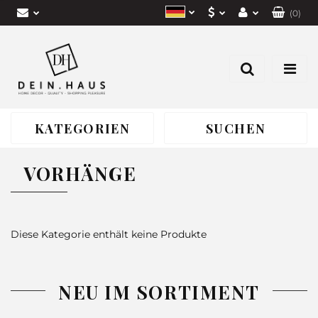
(
0
)
EUR
Einloggen
Polish
CZK
Anmelden
Deutsch
Eine Anfrage senden
PLN
Czech
KATEGORIEN
SUCHEN
VORHÄNGE
Diese Kategorie enthält keine Produkte
NEU IM SORTIMENT