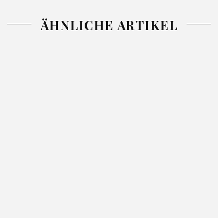
ÄHNLICHE ARTIKEL
BETTLAKEN
BETTLAKEN
BETTLAKEN
ADELA MIT
ADELA MIT
JERSEY2
GUMMIZUG
GUMMIZUG
CREME
17.16
16.29
18.06
MINZE
TÜRKIS
220X200 25
220X200 30
90X200 25
140
140
140