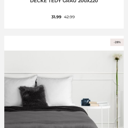
DECKE TEDY GRAU 200X220
31.99
42.99
-28%