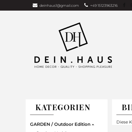
deinhaus1@gmail.com
+49 15123963216
Über uns
Bu
Wohndecken
GARDEN EDITI
Weihnachten
TAGESDECKEN
WOHNDECKEN
VORHÄNG
KATEGORIEN
B
Diese K
GARDEN / Outdoor Edition