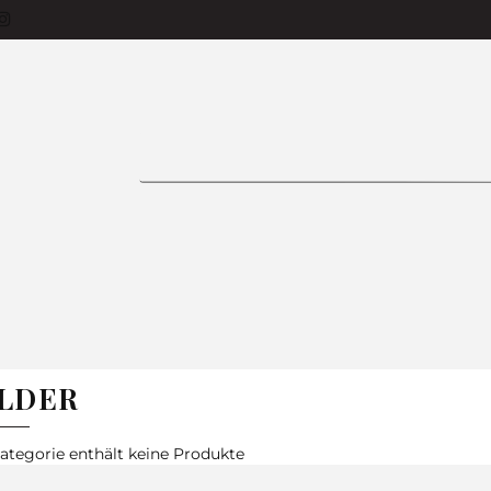
siness-Käufer
Produkte
Bettlaken
Tage
Vorhänge
Bettwäsche
Tischdecken
ON 🌱
Zimmer
Kissen
Bestseller
In
FAQ
E
BETTWÄSCHE
TISCHDECKEN
GARDINE
ILDER
ategorie enthält keine Produkte