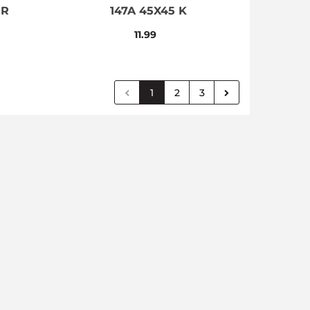
ER
147A 45X45 K
11.99
1
2
3