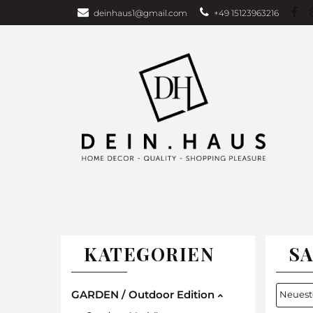
deinhaus1@gmail.com
+49 15123963216
Über uns
Bu
Wohndecken
GARDEN EDITI
Weihnachten
TAGESDECKEN
WOHNDECKEN
VORHÄNG
KATEGORIEN
S
GARDEN / Outdoor Edition