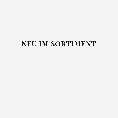
NEU IM SORTIMENT
-25%
-26%
-26%
DECKE
DECKE NINA