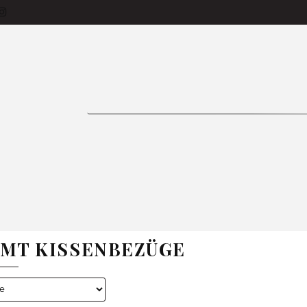
siness-Käufer
Produkte
Bettlaken
Tage
Vorhänge
Bettwäsche
Tischdecken
ON 🌱
Zimmer
Kissen
Bestseller
In
FAQ
E
BETTWÄSCHE
TISCHDECKEN
GARDINE
AMT KISSENBEZÜGE