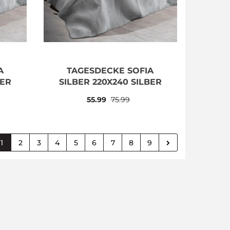
A
TAGESDECKE SOFIA
BER
SILBER 220X240 SILBER
55.99
75.99
1
2
3
4
5
6
7
8
9