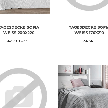
TAGESDECKE SOFIA
TAGESDECKE SOFI
WEISS 200X220
WEISS 170X210
47.99
64.99
34.54