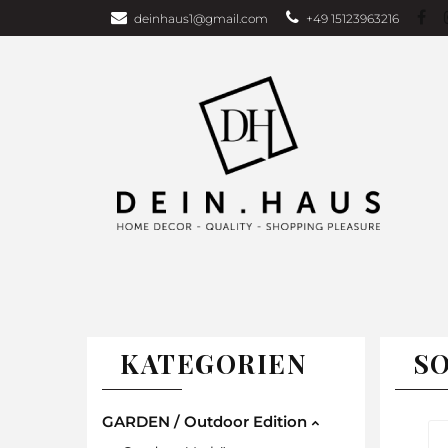
deinhaus1@gmail.com
+49 15123963216
Über uns
Bu
Wohndecken
GARDEN EDITI
Weihnachten
TAGESDECKEN
WOHNDECKEN
VORHÄNG
KATEGORIEN
SO
GARDEN / Outdoor Edition