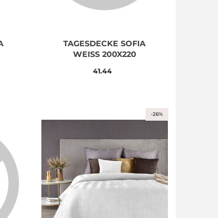
A
TAGESDECKE SOFIA
WEISS 200X220
41.44
-26%