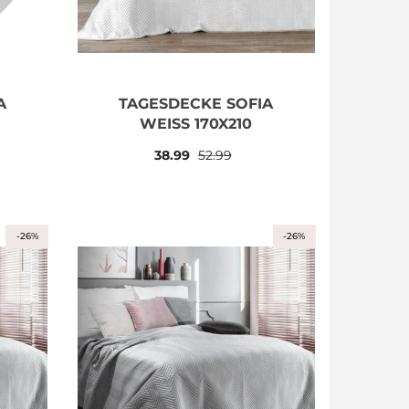
A
TAGESDECKE SOFIA
WEISS 170X210
38.99
52.99
-26%
-26%