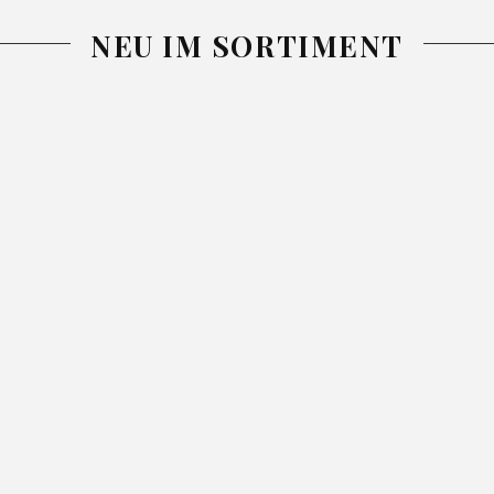
NEU IM SORTIMENT
-25%
-26%
-26%
DECKE
DECKE NINA
TAGESDECKE
SIMPLE1
GRAU
NINA BLAU
PURPUR
200X220
13.99
18.99
220X240
25.99
34.99
150X200
46.99
62.99