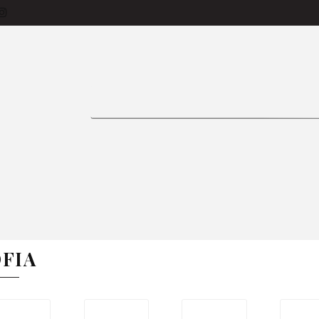
siness-Käufer
Produkte
Bettlaken
Tage
Vorhänge
Bettwäsche
Tischdecken
ON 🌱
Zimmer
Kissen
Bestseller
In
FAQ
E
BETTWÄSCHE
TISCHDECKEN
GARDINE
FIA