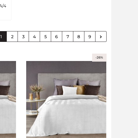
A/4
1
2
3
4
5
6
7
8
9
-26%