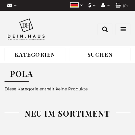
(
0
)
EUR
Einloggen
Polish
CZK
Anmelden
Deutsch
Eine Anfrage senden
PLN
Czech
KATEGORIEN
SUCHEN
POLA
Diese Kategorie enthält keine Produkte
NEU IM SORTIMENT