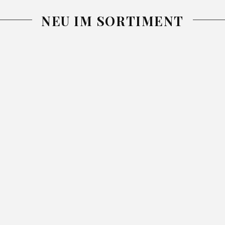
NEU IM SORTIMENT
-25%
-26%
-26%
DECKE
DECKE NINA
TAGESDECKE
SIMPLE1
GRAU
NINA BLAU
PURPUR
200X220
13.99
18.99
220X240
25.99
34.99
150X200
46.99
62.99