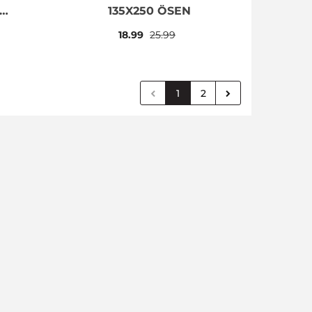
UG
135X250 ÖSEN
18.99
25.99
1
2