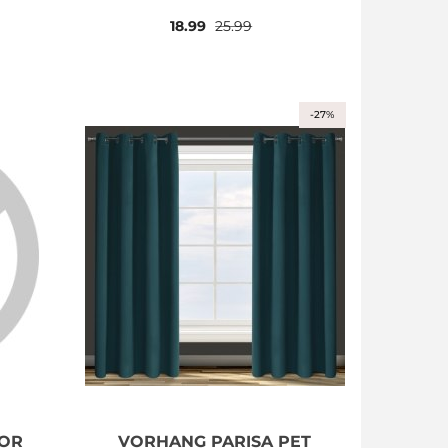
18.99
25.99
-27%
MOR
VORHANG PARISA PET