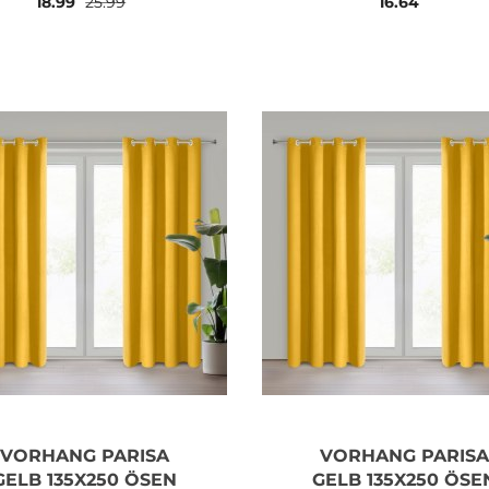
18.99
25.99
16.64
KRÄUSELBAND
VORHANG PARISA
VORHANG PARISA
GELB 135X250 ÖSEN
GELB 135X250 ÖSE