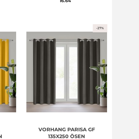
16.64
KRÄUSELBAND
-27%
VORHANG PARISA GF
N
135X250 ÖSEN