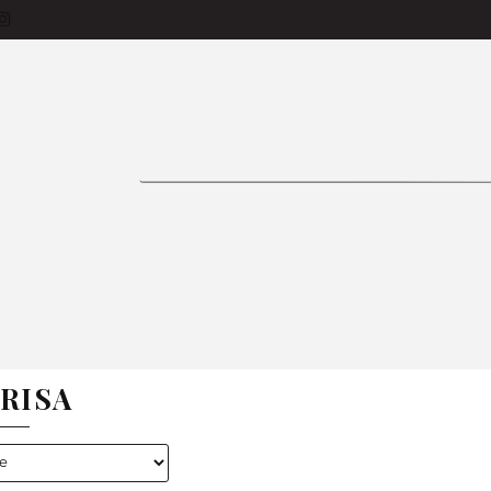
siness-Käufer
Produkte
Bettlaken
Tage
Vorhänge
Bettwäsche
Tischdecken
ON 🌱
Zimmer
Kissen
Bestseller
In
FAQ
E
BETTWÄSCHE
TISCHDECKEN
GARDINE
RISA