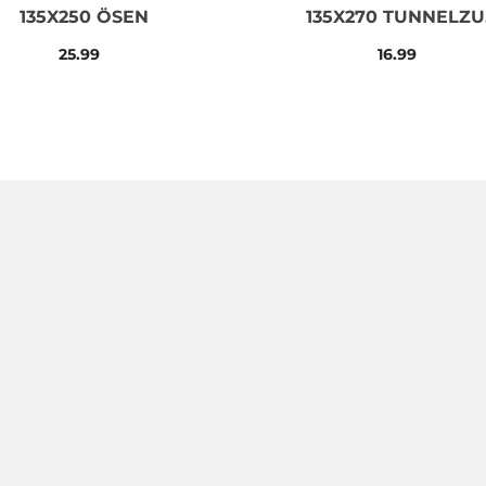
135X250 ÖSEN
135X270 TUNNELZ
KRÄUSELBAND
25.99
16.99