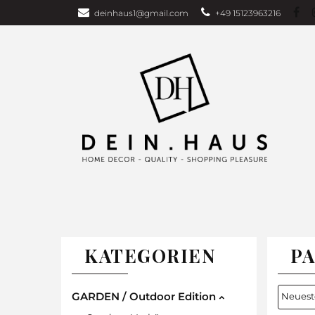
deinhaus1@gmail.com
+49 15123963216
Über uns
Bu
Wohndecken
GARDEN EDITI
Weihnachten
TAGESDECKEN
WOHNDECKEN
VORHÄNG
KATEGORIEN
PA
GARDEN / Outdoor Edition