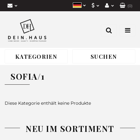
(
0
)
EUR
Einloggen
Polish
CZK
Anmelden
Deutsch
Eine Anfrage senden
PLN
Czech
KATEGORIEN
SUCHEN
SOFIA/1
Diese Kategorie enthält keine Produkte
NEU IM SORTIMENT