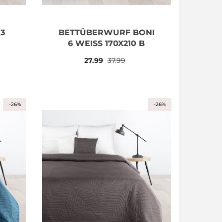
3
BETTÜBERWURF BONI
6 WEISS 170X210 B
27.99
37.99
-26%
-26%