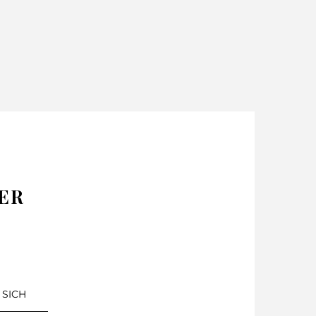
M L
UFTIG
ER