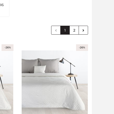
I6
1
2
-26%
-26%