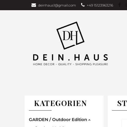
deinhaus1@gmail.com
+49 15123963216
Über uns
Bu
Wohndecken
GARDEN EDITI
Weihnachten
TAGESDECKEN
WOHNDECKEN
VORHÄNG
KATEGORIEN
S
GARDEN / Outdoor Edition