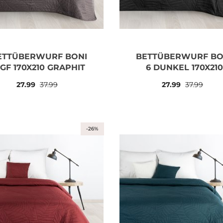
ETTÜBERWURF BONI
BETTÜBERWURF BO
 GF 170X210 GRAPHIT
6 DUNKEL 170X210
SCHWARZ
27.99
37.99
27.99
37.99
-26%