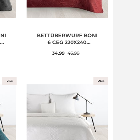
NI
BETTÜBERWURF BONI
6 CEG 220X240
ORANGE
34.99
46.99
-26%
-26%