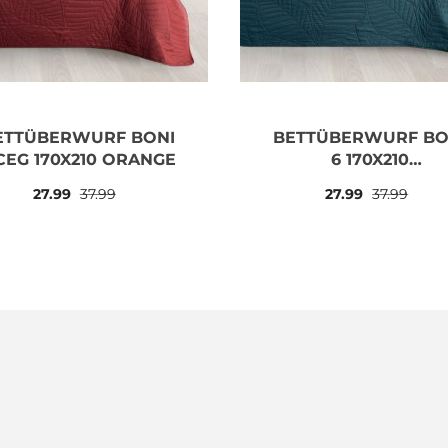
ETTÜBERWURF BONI
BETTÜBERWURF BO
CEG 170X210 ORANGE
6 170X210
DUNKELTÜRKIS
27.99
37.99
27.99
37.99