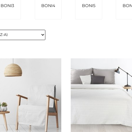
BONI3
BONI4
BONI5
BON