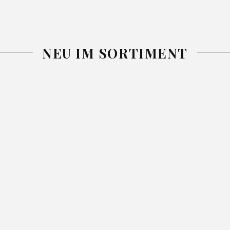
NEU IM SORTIMENT
-25%
-26%
-26%
DECKE
DECKE NINA
TAGESDECKE
SIMPLE1
GRAU
NINA BLAU
PURPUR
200X220
13.99
18.99
220X240
25.99
34.99
150X200
46.99
62.99