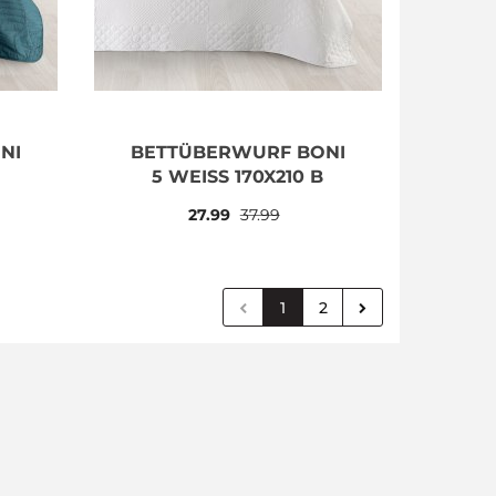
NI
BETTÜBERWURF BONI
5 WEISS 170X210 B
27.99
37.99
1
2