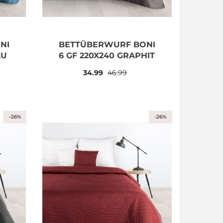
NI
BETTÜBERWURF BONI
AU
6 GF 220X240 GRAPHIT
34.99
46.99
-26%
-26%