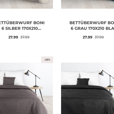
ETTÜBERWURF BONI
BETTÜBERWURF BO
6 SILBER 170X210
6 GRAU 170X210 BL
SILBER
27.99
37.99
27.99
37.99
-26%