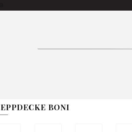
siness-Käufer
Produkte
Bettlaken
Tage
Vorhänge
Bettwäsche
Tischdecken
ON 🌱
Zimmer
Kissen
Bestseller
In
FAQ
E
BETTWÄSCHE
TISCHDECKEN
GARDINE
TEPPDECKE BONI