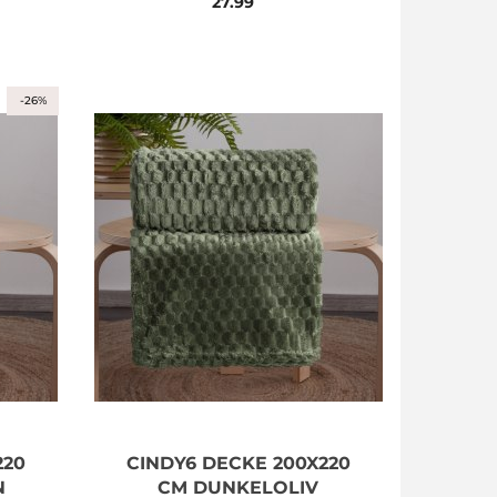
27.99
-26%
220
CINDY6 DECKE 200X220
N
CM DUNKELOLIV