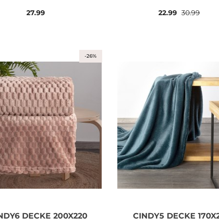
27.99
22.99
30.99
-26%
NDY6 DECKE 200X220
CINDY5 DECKE 170X