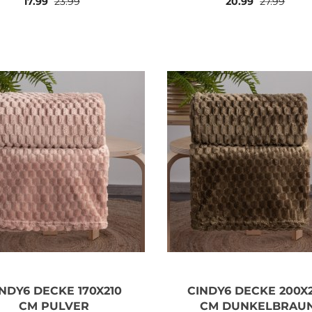
17.99
23.99
20.99
27.99
NDY6 DECKE 170X210
CINDY6 DECKE 200X
CM PULVER
CM DUNKELBRAU