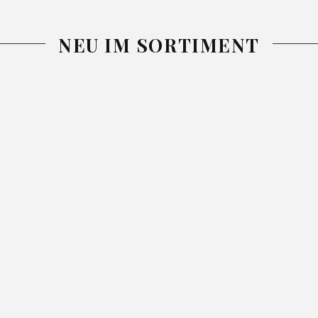
NEU IM SORTIMENT
-25%
-26%
-26%
DECKE
DECKE NINA
TAGESDECKE
SIMPLE1
GRAU
NINA BLAU
PURPUR
200X220
13.99
18.99
220X240
25.99
34.99
150X200
46.99
62.99