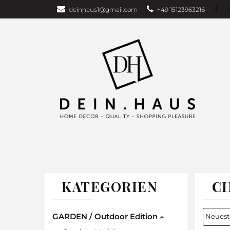
deinhaus1@gmail.com
+49 15123963216
Über uns
Bu
Wohndecken
GARDEN EDITI
Weihnachten
TAGESDECKEN
WOHNDECKEN
VORHÄNG
KATEGORIEN
C
GARDEN / Outdoor Edition