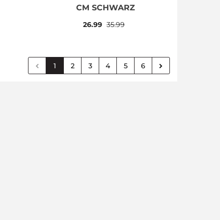
CM SCHWARZ
26.99
35.99
1
2
3
4
5
6