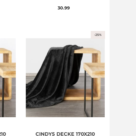
30.99
-25%
210
CINDY5 DECKE 170X210