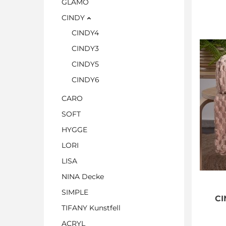
GLAMO
CINDY
CINDY4
CINDY3
CINDY5
CINDY6
CARO
SOFT
HYGGE
LORI
LISA
NINA Decke
SIMPLE
CI
TIFANY Kunstfell
ACRYL