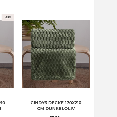
-25%
210
CINDY6 DECKE 170X210
N
CM DUNKELOLIV