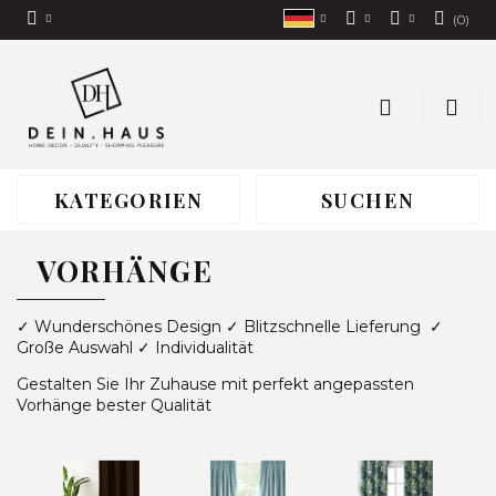
(
0
)
EUR
Einloggen
Polish
CZK
Anmelden
Deutsch
Eine Anfrage senden
PLN
Czech
KATEGORIEN
SUCHEN
VORHÄNGE
✓
Wunderschönes Design
✓ Blitzschnelle Lieferung
✓
Große Auswahl
✓ Individualität
Gestalten Sie Ihr Zuhause mit perfekt angepassten
Vorhänge bester Qualität