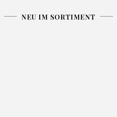
NEU IM SORTIMENT
-26%
-26%
DECKE
TAGESDECKE
TAGESDEC
ADORE
GLORI GRÜN
NINA BLA
SILBER
220X240
220X240
52.99
71.99
130X170
42.99
57.99
46.99
62.
SILBER