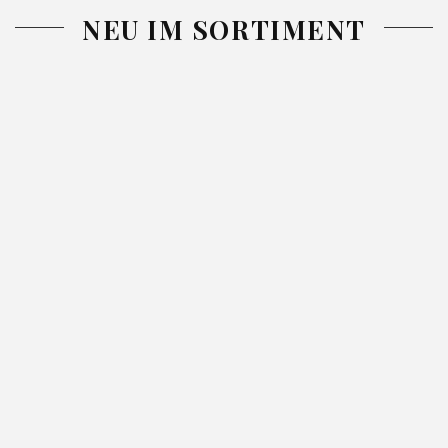
NEU IM SORTIMENT
-26%
-26%
DECKE
TAGESDECKE
TAGESDECK
ADORE
GLORI GRÜN
NINA BLAU
SILBER
52.99
71.99
220X240
220X240
130X170
42.99
57.99
46.99
62.99
SILBER