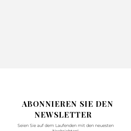
DECKE
TAGESDECKE
TAGESDECK
ADORE
GLORI GRÜN
NINA BLAU
SILBER
52.99
71.99
220X240
220X240
130X170
42.99
57.99
46.99
62.99
SILBER
ABONNIEREN SIE DEN
NEWSLETTER
Seien Sie auf dem Laufenden mit den neuesten
Nachrichten!