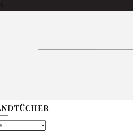
siness-Käufer
Produkte
Bettlaken
Tage
Vorhänge
Bettwäsche
Tischdecken
ON 🌱
Zimmer
Kissen
Bestseller
In
FAQ
E
BETTWÄSCHE
TISCHDECKEN
GARDINE
ANDTÜCHER