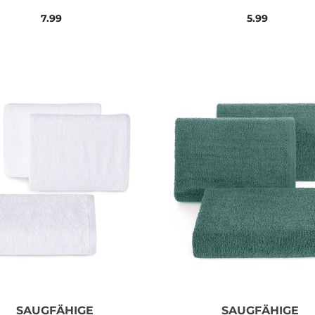
STAHL 50X100 400
30X50 500
7.99
5.99
SAUGFÄHIGE
SAUGFÄHIGE