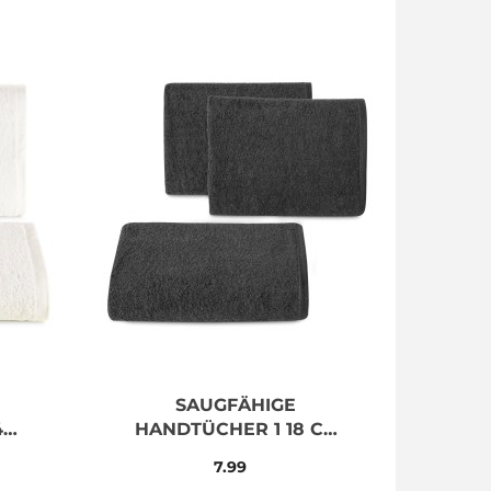
SAUGFÄHIGE
4
HANDTÜCHER 1 18 CZ
0
50X90 400
7.99