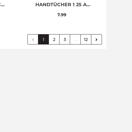
CZ
HANDTÜCHER 1 25 AM
50X90 400
7.99
1
2
3
...
12