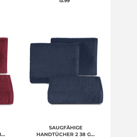
13.99
SAUGFÄHIGE
BO
HANDTÜCHER 2 38 GN