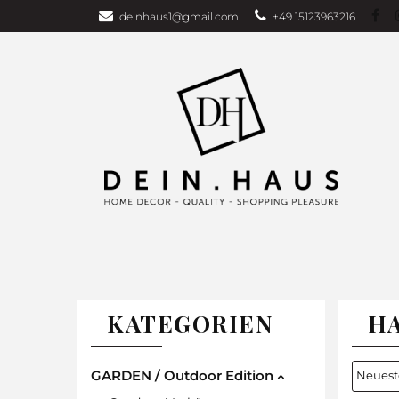
deinhaus1@gmail.com
+49 15123963216
Über uns
Bu
Wohndecken
GARDEN EDITI
Weihnachten
TAGESDECKEN
WOHNDECKEN
VORHÄNG
KATEGORIEN
H
GARDEN / Outdoor Edition