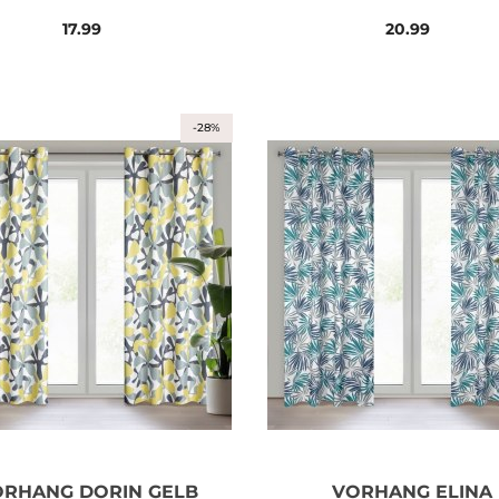
ÖSEN
17.99
20.99
-28%
RHANG DORIN GELB
VORHANG ELINA