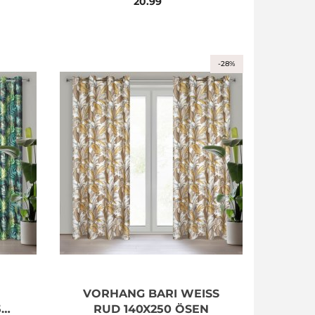
20.99
MUSTER
KRÄUSELBAND
TUNNELZUG
-28%
VORHANG BARI WEISS R
50
UD 140X250 ÖSEN