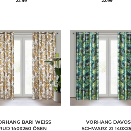
22.99
22.99
ORHANG BARI WEISS R
VORHANG DAVOS
UD 140X250 ÖSEN
SCHWARZ ZI 140X2