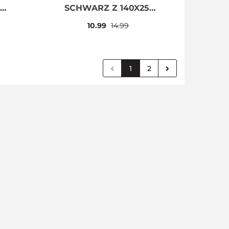
Ö
SCHWARZ Z 140X250
ÖSEN
10.99
14.99
1
2