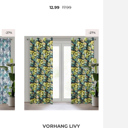
12.99
17.99
-27%
-27%
VORHANG LIVY