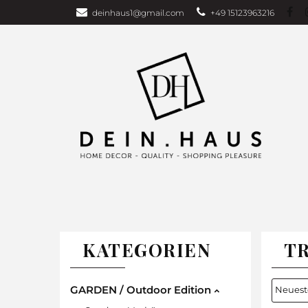
deinhaus1@gmail.com
+49 15123963216
Über uns
Bu
Wohndecken
GARDEN EDITI
Weihnachten
TAGESDECKEN
WOHNDECKEN
VORHÄNG
KATEGORIEN
T
GARDEN / Outdoor Edition