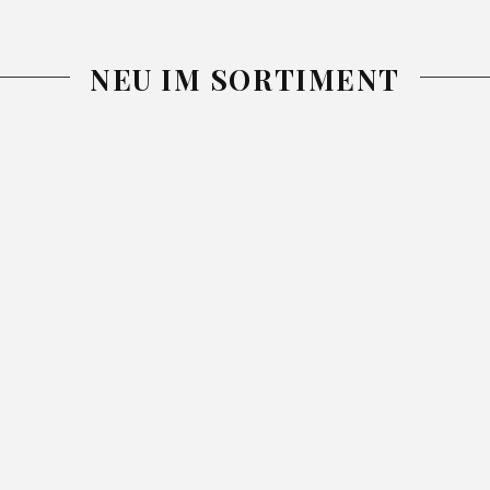
NEU IM SORTIMENT
-25%
-26%
-26%
DECKE
DECKE NINA
TAGESDECKE
SIMPLE1
GRAU
NINA BLAU
PURPUR
200X220
13.99
18.99
220X240
25.99
34.99
150X200
46.99
62.99