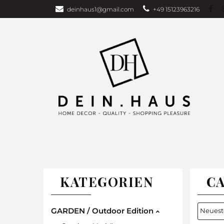
deinhaus1@gmail.com
+49 15123963216
Über uns
Bu
Wohndecken
GARDEN EDITI
Weihnachten
TAGESDECKEN
WOHNDECKEN
VORHÄNG
KATEGORIEN
C
GARDEN / Outdoor Edition