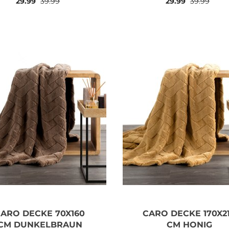
29.99
39.99
29.99
39.99
ARO DECKE 70X160
CARO DECKE 170X2
CM DUNKELBRAUN
CM HONIG