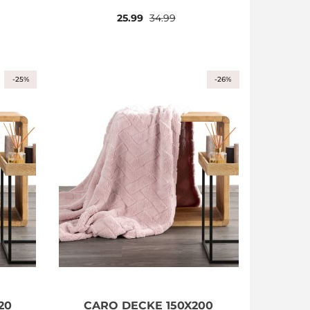
25.99
34.99
-25%
-26%
20
CARO DECKE 150X200