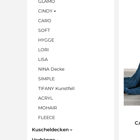
GLAMO
CINDY
CARO
SOFT
HYGGE
LORI
LISA
NINA Decke
SIMPLE
TIFANY Kunstfell
ACRYL
MOHAIR
FLEECE
C
Kuscheldecken
Vorhänge