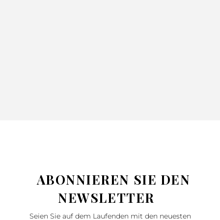
DECKE
TAGESDECKE
TAGESDECK
ADORE
GLORI GRÜN
NINA BLAU
SILBER
52.99
71.99
220X240
220X240
130X170
42.99
57.99
46.99
62.99
SILBER
ABONNIEREN SIE DEN
NEWSLETTER
Seien Sie auf dem Laufenden mit den neuesten