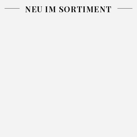
NEU IM SORTIMENT
-26%
-26%
DECKE
TAGESDECKE
TAGESDECK
ADORE
GLORI GRÜN
NINA BLAU
SILBER
52.99
71.99
220X240
220X240
130X170
42.99
57.99
46.99
62.99
SILBER