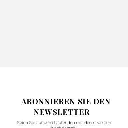
DECKE
TAGESDECKE
TAGESDECK
ADORE
GLORI GRÜN
NINA BLAU
SILBER
52.99
71.99
220X240
220X240
130X170
42.99
57.99
46.99
62.99
SILBER
ABONNIEREN SIE DEN
NEWSLETTER
Seien Sie auf dem Laufenden mit den neuesten
Nachrichten!