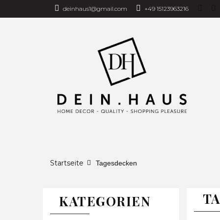
deinhaus1@gmail.com
+49 15123963216
Über uns
Bus
Vorhänge
B
Zimmer
Kis
TAGESDECKEN
WOHNDECKEN
VORHÄN
Startseite
Tagesdecken
TA
KATEGORIEN