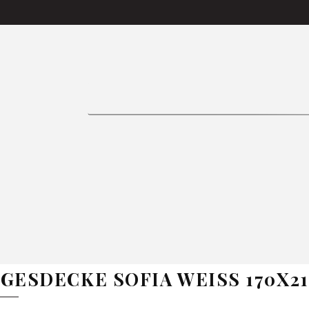
iness-Käufer
Produkte
Bettlaken
Tagesdecken
ettwäsche
Tischdecken
Gardinen
GARDEN ED
sen
Bestseller
Inspiration
Weihnachten
FA
GE
BETTWÄSCHE
TISCHDECKEN
GARDIN
GESDECKE SOFIA WEISS 170X210