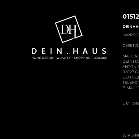
0151
DEINHA
IMPRES
GESETZ
MAGDAL
DEIN.H
ANTON-S
2827 GÖ
EUTSCH
ELEFON: 
-MAIL:
ST-IDNR
IR SIND