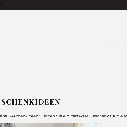
siness-Käufer
Produkte
Bettlaken
Tage
Vorhänge
Bettwäsche
Tischdecken
ON 🌱
Zimmer
Kissen
Bestseller
In
FAQ
E
BETTWÄSCHE
TISCHDECKEN
GARDINE
ESCHENKIDEEN
ine Geschenkideen? Finden Sie ein perfekter Geschenk für die 