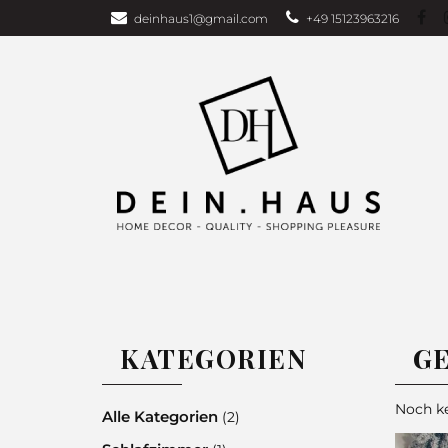
deinhaus1@gmail.com
+49 15123963216
Über uns
Bu
Wohndecken
GARDEN EDITI
Weihnachten
TAGESDECKEN
WOHNDECKEN
VORHÄNG
KATEGORIEN
G
Noch ke
Alle Kategorien
(2)