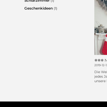
Schlafzimmer
(1)
Geschenkideen
(1)
❄❄❄ N
2019-12-1
Die Wei
jedes J
unsere 
Abende 
Büchern