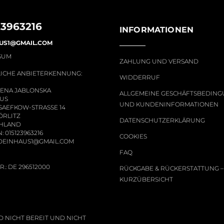
23963216
INFORMATIONEN
US1@GMAIL.COM
SUM
ZAHLUNG UND VERSAND
LICHE ANBIETERKENNUNG:
WIDDERRUF
ENA JABLONSKA
ALLGEMEINE GESCHÄFTSBEDIN
AUS
UND KUNDENINFORMATIONEN
AEFKOW-STRASSE 14 0
RLITZ D
DATENSCHUTZERKLÄRUNG
LAND T
015123963216 E
COOKIES
 DEINHAUS1@GMAIL.COM
FAQ
.: DE 296512000
RÜCKGABE & RÜCKERSTATTUNG –
KURZÜBERSICHT
 NICHT BEREIT UND NICHT V