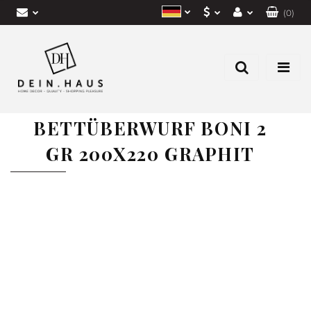
(
0
)
EUR
Einloggen
Polish
CZK
Anmelden
Deutsch
Eine Anfrage senden
PLN
Czech
BETTÜBERWURF BONI 2
GR 200X220 GRAPHIT