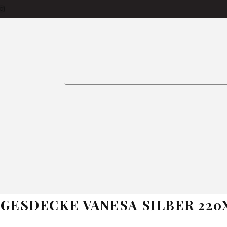
siness-Käufer
Produkte
Bettlaken
Tage
Vorhänge
Bettwäsche
Tischdecken
ON 🌱
Zimmer
Kissen
Bestseller
In
FAQ
E
BETTWÄSCHE
TISCHDECKEN
GARDINE
GESDECKE VANESA SILBER 220