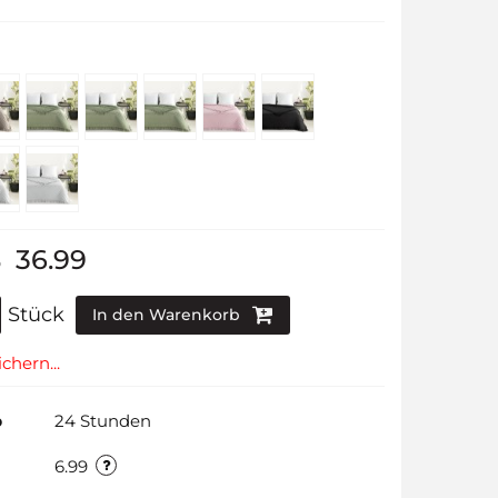
%
36.99
Stück
In den Warenkorb
chern...
b
24 Stunden
6.99