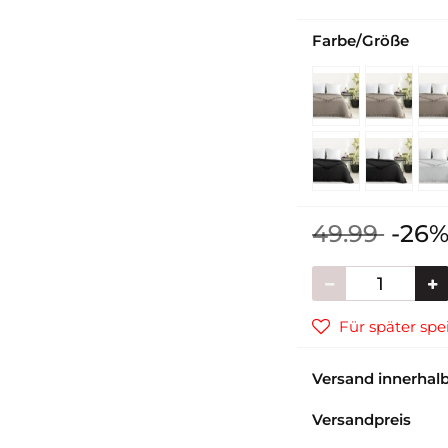
Farbe/Größe
49.99
-26
Für später spei
Versand innerhal
Versandpreis