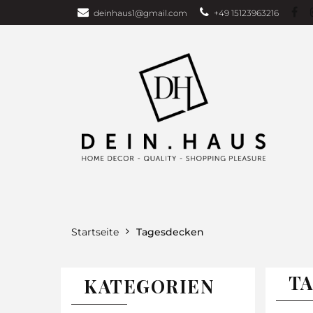
deinhaus1@gmail.com
+49 15123963216
Über uns
Bu
Wohndecken
GARDEN EDITI
Weihnachten
TAGESDECKEN
WOHNDECKEN
VORHÄNG
Startseite
Tagesdecken
TA
KATEGORIEN